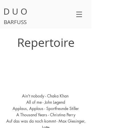
D U O
BARFUSS
Repertoire
Euer Song ist nicht dabei?
Kein Problem! Gerne
erarbeiten wir für euch neue
Songs.
Ain't nobody - Chaka Khan
All of me - John Legend
Applaus, Applaus - Sportfreunde Stiller
A Thousand Years - Christina Perry
Auf das was da noch kommt - Max Giesinger,
Lotte