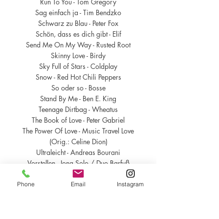
Run To You - Tom Gregory
Sag einfach ja - Tim Bendzko
Schwarz zu Blau - Peter Fox
Schön, dass es dich gibt - Elif
Send Me On My Way - Rusted Root
Skinny Love - Birdy
Sky Full of Stars - Coldplay
Snow - Red Hot Chili Peppers
So oder so - Bosse
Stand By Me - Ben E. King
Teenage Dirtbag - Wheatus
The Book of Love - Peter Gabriel
The Power Of Love -
Music Travel Love
(Orig.:
Celine Dion)
Ultraleicht - Andreas Bourani
Vorstellen - Jona Solo / Duo Barfuß
Watermelon Sugar - Harry Styles
When You Say Nothing at All - Ronan Keating
Phone
Email
Instagram
Willkommen zurück - Clueso feat. Andreas
Bourani
Wings - Birdy